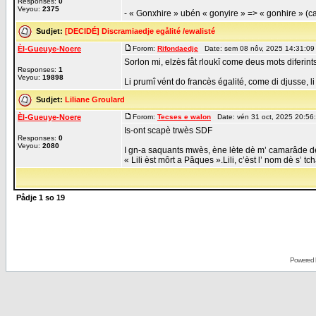
Responses:
0
Veyou:
2375
- « Gonxhire » ubén « gonyire » => « gonhire » (ca 
Sudjet:
[DECIDÉ] Discramiaedje egålité /ewalisté
Èl-Gueuye-Noere
Forom:
Rifondaedje
Date: sem 08 nôv, 2025 14:31:09
Sorlon mi, elzès fåt rloukî come deus mots diferint
Responses:
1
Veyou:
19898
Li prumî vént do francès égalité, come di djusse, li
Sudjet:
Liliane Groulard
Èl-Gueuye-Noere
Forom:
Tecses e walon
Date: vén 31 oct, 2025 20:56
Is-ont scapè trwès SDF
Responses:
0
Veyou:
2080
I gn-a saquants mwès, ène lète dè m’ camarâde dè
« Lili èst môrt a Pâques ».Lili, c’èst l’ nom dè s’ tcha
Pådje
1
so
19
Powered