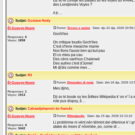
Dji so ki coridje les pådjes so les voyes do RAVeL.
des Londjinnès Voyes ?
A b ...
Sudjet:
Gustave Hody
Èl-Gueuye-Noere
Forom:
Tecses e walon
Date: dju 22 dja, 2026 20:56
Gochl'ies
Responses:
0
Veyou:
1858
On critique toudis Goch'lies
C'est s't'ene mwaiche manie
Nos fions t'aussi ben qu'aut pau
Et co mieu pa-cau
Des céns vant'nus Chalerwè
Des autres c'est d'Jumet
Mi dj'dis comme mes ...
Sudjet:
R3
Èl-Gueuye-Noere
Forom:
Dimandes di mots
Date: dim 18 dja, 2026 13:
Mes djins,
Responses:
1
Veyou:
1913
Dji so ki boute so les årtikes Wikipedia k' on n' î a w
rote pus dispoy, å ...
Sudjet:
Calcaedje/epront do francès
Èl-Gueuye-Noere
Forom:
Rifondaedje
Date: dju 15 dja, 2026 22:13:10 
Li problinme ni vént nén télmint del diferince k' i g
Responses:
4
atake do moes d' nôvimbe, po, come di ...
Veyou:
3442