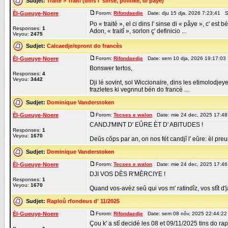
Sudjet:
Traité > Traitî (dins l' sinse, politike, di påye)
Èl-Gueuye-Noere
Forom:
Rifondaedje
Date: dju 15 dja, 2026 7:23:41 S
Po « traité », el ci dins l' sinse di « påye », c' e
Responses:
1
Adon, « traitî », sorlon ç' definicio ...
Veyou:
2475
Sudjet:
Calcaedje/epront do francès
Èl-Gueuye-Noere
Forom:
Rifondaedje
Date: sem 10 dja, 2026 19:17:03
Bonswer tertos,
Responses:
4
Veyou:
3442
Dji lé sovint, sol Wiccionaire, dins les etimolodje
frazletes ki vegnnut bén do francè ...
Sudjet:
Dominique Vanderstoken
Èl-Gueuye-Noere
Forom:
Tecses e walon
Date: mie 24 dec, 2025 17:4
CANDJ'MINT D' EÛRE ÈT D' ABITUDES !
Responses:
1
Veyou:
1670
Deûs côps par an, on nos fét candjî l' eûre: èl preum
Sudjet:
Dominique Vanderstoken
Èl-Gueuye-Noere
Forom:
Tecses e walon
Date: mie 24 dec, 2025 17:4
DJI VOS DÈS R'MÈRCIYE !
Responses:
1
Veyou:
1670
Quand vos-avèz seû qui vos m' ratindîz, vos stît d'jà 
Sudjet:
Raploû rfondeus d' 11/2025
Èl-Gueuye-Noere
Forom:
Rifondaedje
Date: sem 08 nôv, 2025 22:44:22
Çou k' a stî decidé les 08 et 09/11/2025 tins do ra