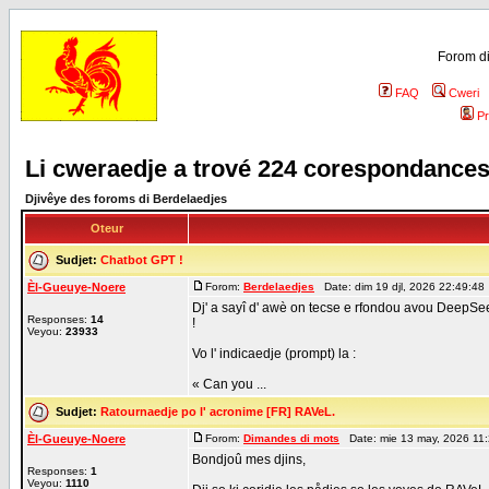
Forom di
FAQ
Cweri
Pr
Li cweraedje a trové 224 corespondance
Djivêye des foroms di Berdelaedjes
Oteur
Sudjet:
Chatbot GPT !
Èl-Gueuye-Noere
Forom:
Berdelaedjes
Date: dim 19 djl, 2026 22:49:48
Dj' a sayî d' awè on tecse e rfondou avou DeepSeek
Responses:
14
!
Veyou:
23933
Vo l' indicaedje (prompt) la :
« Can you ...
Sudjet:
Ratournaedje po l' acronime [FR] RAVeL.
Èl-Gueuye-Noere
Forom:
Dimandes di mots
Date: mie 13 may, 2026 11
Bondjoû mes djins,
Responses:
1
Veyou:
1110