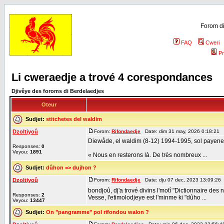
Forom di
FAQ
Cweri
Pr
Li cweraedje a trové 4 corespondances
Djivêye des foroms di Berdelaedjes
Oteur
Sudjet:
stitchetes del waldim
Dzoltiyoû
Forom:
Rifondaedje
Date: dim 31 may, 2026 0:18:21 
Diewåde, el waldim (8-12) 1994-1995, sol payene 199
Responses:
0
Veyou:
1891
« Nous en resterons là. De très nombreux ...
Sudjet:
dûhon => dujhon ?
Dzoltiyoû
Forom:
Rifondaedje
Date: dju 07 dec, 2023 13:09:26
bondjoû, dj'a trové divins l'motî "Dictionnaire des n
Responses:
2
Vesse, l'etimolodjeye est l'minme ki "dûho ...
Veyou:
13447
Sudjet:
On "pangramme" pol rifondou walon ?