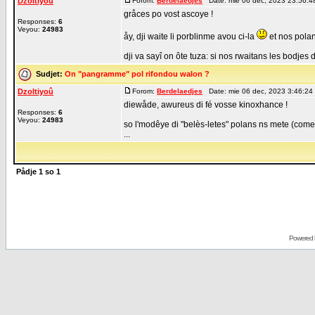
Dzoltiyoû
Forom:
Berdelaedjes
Date: mie 06 dec, 2023 23:56:4
gråces po vost ascoye !
Responses:
6
Veyou:
24983
åy, dji waite li porblinme avou ci-la
et nos polan
dji va sayî on ôte tuza: si nos rwaitans les bodjes d
Sudjet:
On "pangramme" pol rifondou walon ?
Dzoltiyoû
Forom:
Berdelaedjes
Date: mie 06 dec, 2023 3:46:24
diewåde, awureus di fé vosse kinoxhance !
Responses:
6
Veyou:
24983
so l'modêye di "belès-letes" polans ns mete (come p
...
Pådje
1
so
1
Powered