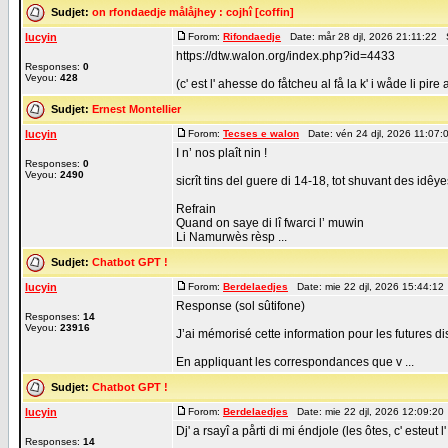
Sudjet:
on rfondaedje målåjhey : cojhî [coffin]
lucyin
Forom:
Rifondaedje
Date: mår 28 djl, 2026 21:11:22 
https://dtw.walon.org/index.php?id=4433
Responses:
0
Veyou:
428
(c' est l' ahesse do fåtcheu al få la k' i wåde li pire
Sudjet:
Ernest Montellier
lucyin
Forom:
Tecses e walon
Date: vén 24 djl, 2026 11:07
I n’ nos plaît nin !
Responses:
0
Veyou:
2490
sicrît tins del guere di 14-18, tot shuvant des id
Refrain
Quand on saye di lî fwarci l’ muwin
Li Namurwès rèsp ...
Sudjet:
Chatbot GPT !
lucyin
Forom:
Berdelaedjes
Date: mie 22 djl, 2026 15:44:12
Response (sol sûtifone)
Responses:
14
Veyou:
23916
J’ai mémorisé cette information pour les futures di
En appliquant les correspondances que v ...
Sudjet:
Chatbot GPT !
lucyin
Forom:
Berdelaedjes
Date: mie 22 djl, 2026 12:09:20
Dj' a rsayî a pårti di mi éndjole (les ôtes, c' esteut 
Responses:
14