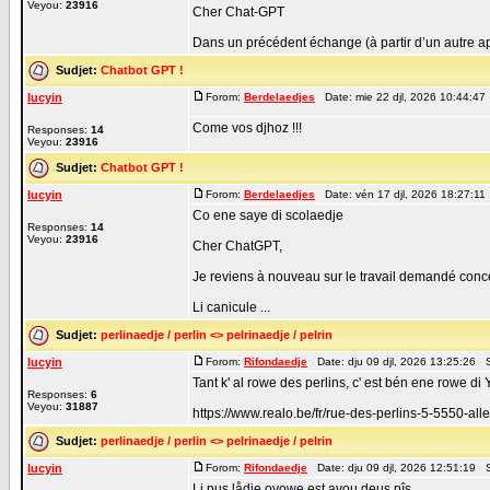
Veyou:
23916
Cher Chat-GPT
Dans un précédent échange (à partir d’un autre app
Sudjet:
Chatbot GPT !
lucyin
Forom:
Berdelaedjes
Date: mie 22 djl, 2026 10:44:47
Come vos djhoz !!!
Responses:
14
Veyou:
23916
Sudjet:
Chatbot GPT !
lucyin
Forom:
Berdelaedjes
Date: vén 17 djl, 2026 18:27:11
Co ene saye di scolaedje
Responses:
14
Veyou:
23916
Cher ChatGPT,
Je reviens à nouveau sur le travail demandé conc
Li canicule ...
Sudjet:
perlinaedje / perlin <> pelrinaedje / pelrin
lucyin
Forom:
Rifondaedje
Date: dju 09 djl, 2026 13:25:26 
Tant k' al rowe des perlins, c' est bén ene rowe di 
Responses:
6
Veyou:
31887
https://www.realo.be/fr/rue-des-perlins-5-5550-al
Sudjet:
perlinaedje / perlin <> pelrinaedje / pelrin
lucyin
Forom:
Rifondaedje
Date: dju 09 djl, 2026 12:51:19 
Li pus lådje oyowe est avou deus pîs.