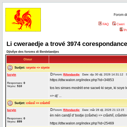
Forom di
FAQ
Cweri
Pr
Li cweraedje a trové 3974 corespondanc
Djivêye des foroms di Berdelaedjes
Oteur
Sudjet:
seyete <> siyete
lucyin
Forom:
Rifondaedje
Date: dju 30 djl, 2026 14:31:12 
https://dtw.walon.org/index.php?id=34853
Responses:
0
Veyou:
510
tos les sinses mostrèt ene sacwè ki seye, ki soye l
=> dj' ...
Sudjet:
cråssî => cråxhlî
lucyin
Forom:
Rifondaedje
Date: mår 28 djl, 2026 21:13:15 
èn nén candjî d' bodje (cråxhe) => cråxhlî, cråxhl
Responses:
0
Veyou:
899
https://dtw.walon.org/index.php?id=25469