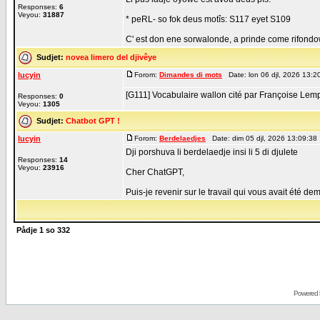
Responses:
6
Veyou:
31887
* peRL- so fok deus motîs: S117 eyet S109
C' est don ene sorwalonde, a prinde come rifondowe,
Sudjet:
novea limero del djivêye
lucyin
Forom:
Dimandes di mots
Date: lon 06 djl, 2026 13:
[G111] Vocabulaire wallon cité par Françoise Le
Responses:
0
Veyou:
1305
Sudjet:
Chatbot GPT !
lucyin
Forom:
Berdelaedjes
Date: dim 05 djl, 2026 13:09:38
Dji porshuva li berdelaedje insi li 5 di djulete
Responses:
14
Veyou:
23916
Cher ChatGPT,
Puis-je revenir sur le travail qui vous avait été d
Pådje
1
so
332
Powered