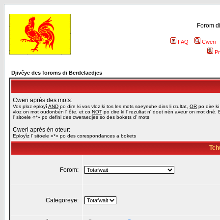
Forom di
FAQ
Cweri
Pr
Djivêye des foroms di Berdelaedjes
Cweri après des mots:
Vos ploz eployî
AND
po dire ki vos vloz ki tos les mots soeyexhe dins li rzultat,
OR
po dire ki
vloz on mot oudonbén l' ôte, et co
NOT
po dire ki l' rezultat n' doet nén aveur on mot dné. 
l' sitoele «*» po defini des cweraedjes so des bokets d' mots
Cweri après èn oteur:
Eployîz l' sitoele «*» po des corespondances a bokets
Tch
Forom:
Categoreye: