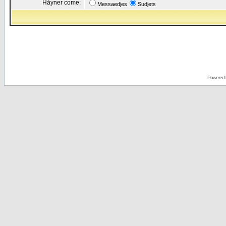
Håyner come:
Messaedjes
Sudjets
Powered