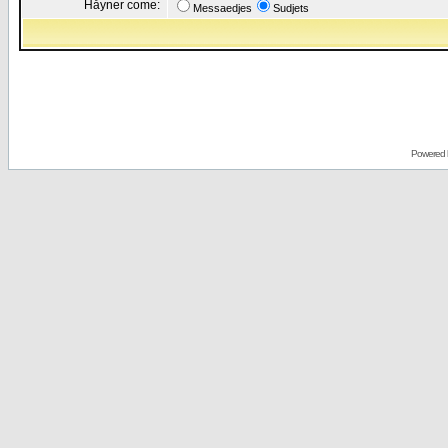
Håyner come:
Messaedjes
Sudjets
Powered