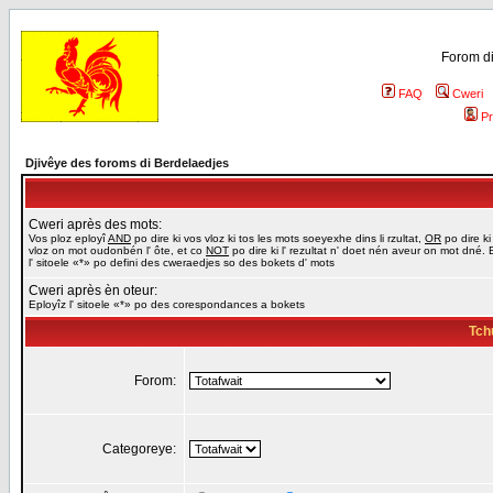
Forom di
FAQ
Cweri
Pr
Djivêye des foroms di Berdelaedjes
Cweri après des mots:
Vos ploz eployî
AND
po dire ki vos vloz ki tos les mots soeyexhe dins li rzultat,
OR
po dire ki
vloz on mot oudonbén l' ôte, et co
NOT
po dire ki l' rezultat n' doet nén aveur on mot dné. 
l' sitoele «*» po defini des cweraedjes so des bokets d' mots
Cweri après èn oteur:
Eployîz l' sitoele «*» po des corespondances a bokets
Tch
Forom:
Categoreye: