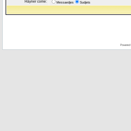
Håyner come:
Messaedjes
Sudjets
Powered