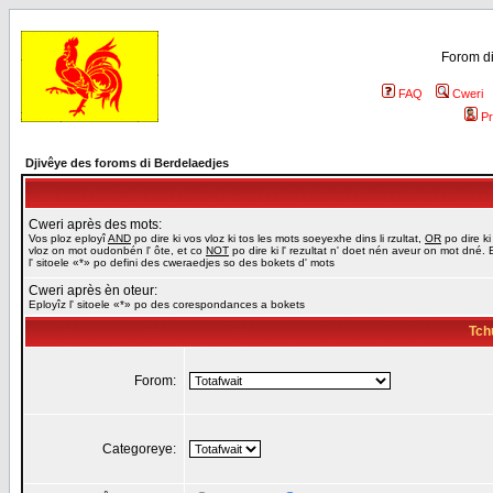
Forom di
FAQ
Cweri
Pr
Djivêye des foroms di Berdelaedjes
Cweri après des mots:
Vos ploz eployî
AND
po dire ki vos vloz ki tos les mots soeyexhe dins li rzultat,
OR
po dire ki
vloz on mot oudonbén l' ôte, et co
NOT
po dire ki l' rezultat n' doet nén aveur on mot dné. 
l' sitoele «*» po defini des cweraedjes so des bokets d' mots
Cweri après èn oteur:
Eployîz l' sitoele «*» po des corespondances a bokets
Tch
Forom:
Categoreye: