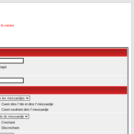
i fé mimbe
 tapé
Cweri dins l' tite et dins l' messaedje
Cweri seulmint dins l' messaedje
Crexhant
Discrexhant