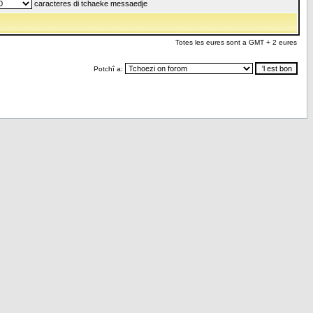
caracteres di tchaeke messaedje
Totes les eures sont a GMT + 2 eures
Potchî a: