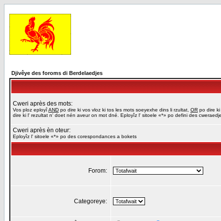
Djivêye des foroms di Berdelaedjes
Cweri après des mots:
Vos ploz eployî
AND
po dire ki vos vloz ki tos les mots soeyexhe dins li rzultat,
OR
po dire ki
dire ki l' rezultat n' doet nén aveur on mot dné. Eployîz l' sitoele «*» po defini des cweraed
Cweri après èn oteur:
Eployîz l' sitoele «*» po des corespondances a bokets
Forom:
Categoreye: