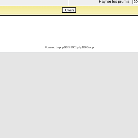
Håyner les prumîs
Powered by
phpBB
© 2001 phpBB Group