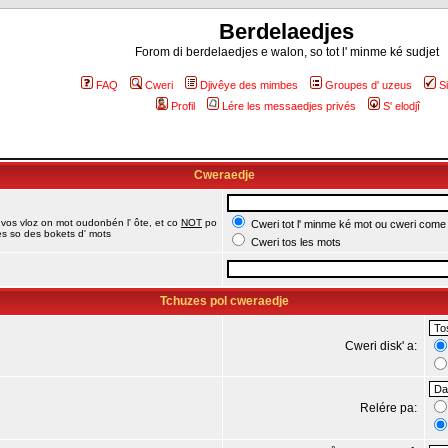
Berdelaedjes
Forom di berdelaedjes e walon, so tot l' minme ké sudjet
FAQ
Cweri
Djivêye des mimbes
Groupes d' uzeus
S
Profil
Lére les messaedjes privés
S' elodjî
Cweraedje
 vos vloz on mot oudonbén l' ôte, et co
NOT
po
Cweri tot l' minme ké mot ou cweri come
jes so des bokets d' mots
Cweri tos les mots
Tchuzes pol cweraedje
Cweri disk' a:
Relére pa: