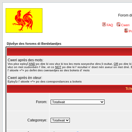
Forom di
FAQ
Cweri
Pr
Djivêye des foroms di Berdelaedjes
Cweri après des mots:
Vos ploz eployî
AND
po dire ki vos vloz ki tos les mots soeyexhe dins li rzultat,
OR
po dire ki
vloz on mot oudonbén l' ôte, et co
NOT
po dire ki l' rezultat n' doet nén aveur on mot dné. 
l' sitoele «*» po defini des cweraedjes so des bokets d' mots
Cweri après èn oteur:
Eployîz l' sitoele «*» po des corespondances a bokets
Tch
Forom:
Categoreye: