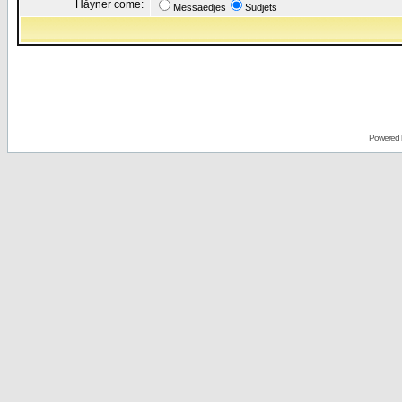
Håyner come:
Messaedjes
Sudjets
Powered