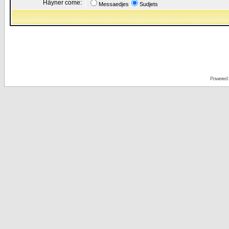
Håyner come:
Messaedjes
Sudjets
Powered