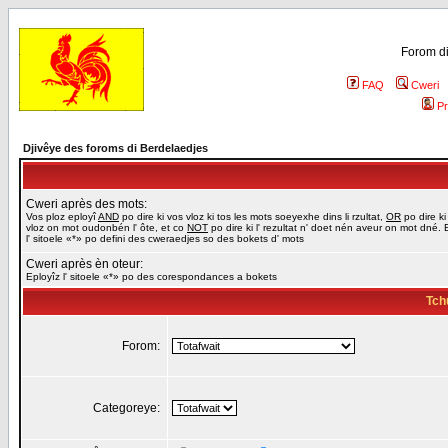
Forom di
FAQ
Cweri
Pr
Djivêye des foroms di Berdelaedjes
Cweri après des mots:
Vos ploz eployî
AND
po dire ki vos vloz ki tos les mots soeyexhe dins li rzultat,
OR
po dire ki
vloz on mot oudonbén l' ôte, et co
NOT
po dire ki l' rezultat n' doet nén aveur on mot dné. 
l' sitoele «*» po defini des cweraedjes so des bokets d' mots
Cweri après èn oteur:
Eployîz l' sitoele «*» po des corespondances a bokets
Tch
Forom:
Categoreye: