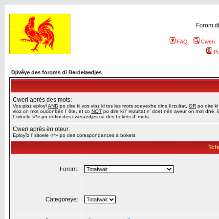
Forom di
FAQ
Cweri
Pr
Djivêye des foroms di Berdelaedjes
Cweri après des mots:
Vos ploz eployî
AND
po dire ki vos vloz ki tos les mots soeyexhe dins li rzultat,
OR
po dire ki
vloz on mot oudonbén l' ôte, et co
NOT
po dire ki l' rezultat n' doet nén aveur on mot dné. 
l' sitoele «*» po defini des cweraedjes so des bokets d' mots
Cweri après èn oteur:
Eployîz l' sitoele «*» po des corespondances a bokets
Tch
Forom:
Categoreye: