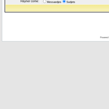
Håyner come:
Messaedjes
Sudjets
Powered