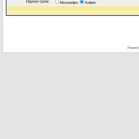
Håyner come:
Messaedjes
Sudjets
Powered