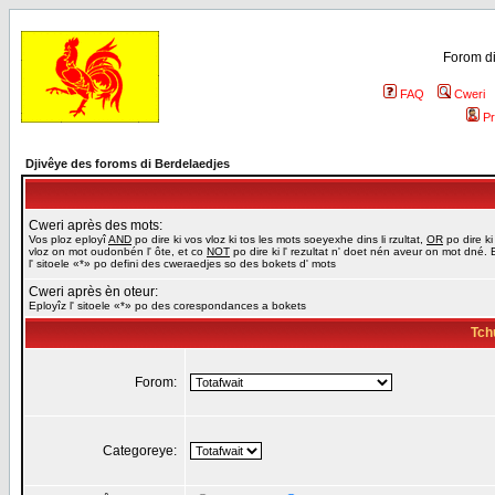
Forom di
FAQ
Cweri
Pr
Djivêye des foroms di Berdelaedjes
Cweri après des mots:
Vos ploz eployî
AND
po dire ki vos vloz ki tos les mots soeyexhe dins li rzultat,
OR
po dire ki
vloz on mot oudonbén l' ôte, et co
NOT
po dire ki l' rezultat n' doet nén aveur on mot dné. 
l' sitoele «*» po defini des cweraedjes so des bokets d' mots
Cweri après èn oteur:
Eployîz l' sitoele «*» po des corespondances a bokets
Tch
Forom:
Categoreye: