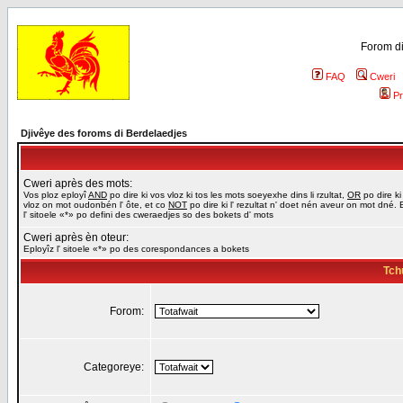
Forom di
FAQ
Cweri
Pr
Djivêye des foroms di Berdelaedjes
Cweri après des mots:
Vos ploz eployî
AND
po dire ki vos vloz ki tos les mots soeyexhe dins li rzultat,
OR
po dire ki
vloz on mot oudonbén l' ôte, et co
NOT
po dire ki l' rezultat n' doet nén aveur on mot dné. 
l' sitoele «*» po defini des cweraedjes so des bokets d' mots
Cweri après èn oteur:
Eployîz l' sitoele «*» po des corespondances a bokets
Tch
Forom:
Categoreye: