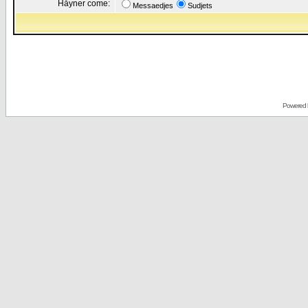
Håyner come:
Messaedjes
Sudjets
Powered