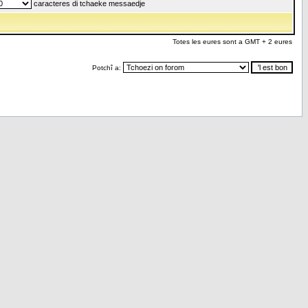
caracteres di tchaeke messaedje
Totes les eures sont a GMT + 2 eures
Potchî a: