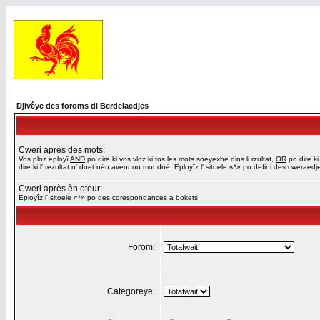
Djivêye des foroms di Berdelaedjes
Cweri après des mots:
Vos ploz eployî
AND
po dire ki vos vloz ki tos les mots soeyexhe dins li rzultat,
OR
po dire ki
dire ki l' rezultat n' doet nén aveur on mot dné. Eployîz l' sitoele «*» po defini des cweraed
Cweri après èn oteur:
Eployîz l' sitoele «*» po des corespondances a bokets
Forom:
Categoreye: