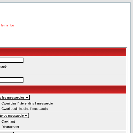
i fé mimbe
 tapé
Cweri dins l' tite et dins l' messaedje
Cweri seulmint dins l' messaedje
Crexhant
Discrexhant