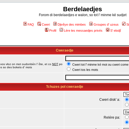
Berdelaedjes
Forom di berdelaedjes e walon, so tot l' minme ké sudjet
FAQ
Cweri
Djivêye des mimbes
Groupes d' uzeus
S
Profil
Lére les messaedjes privés
S' elodjî
Cweraedje
 vos vloz on mot oudonbén l' ôte, et co
NOT
po
Cweri tot l' minme ké mot ou cweri come
jes so des bokets d' mots
Cweri tos les mots
Tchuzes pol cweraedje
Cweri disk' a:
Relére pa: