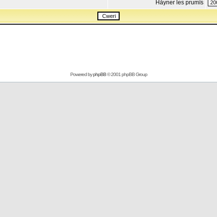
Håyner les prumîs
Powered by
phpBB
© 2001 phpBB Group