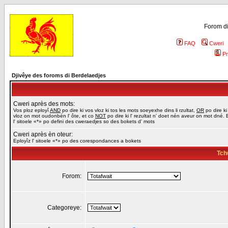
Forom di
FAQ
Cweri
Pr
Djivêye des foroms di Berdelaedjes
Cweri après des mots:
Vos ploz eployî
AND
po dire ki vos vloz ki tos les mots soeyexhe dins li rzultat,
OR
po dire ki
vloz on mot oudonbén l' ôte, et co
NOT
po dire ki l' rezultat n' doet nén aveur on mot dné. 
l' sitoele «*» po defini des cweraedjes so des bokets d' mots
Cweri après èn oteur:
Eployîz l' sitoele «*» po des corespondances a bokets
Tch
Forom:
Categoreye: