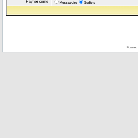
Håyner come:
Messaedjes
Sudjets
Powered