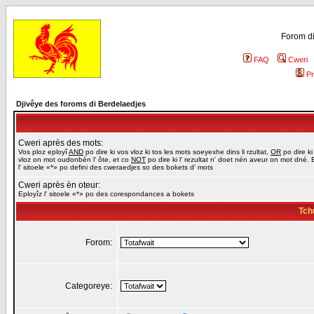
Forom di
FAQ
Cweri
Pr
Djivêye des foroms di Berdelaedjes
Cweri après des mots:
Vos ploz eployî
AND
po dire ki vos vloz ki tos les mots soeyexhe dins li rzultat,
OR
po dire ki
vloz on mot oudonbén l' ôte, et co
NOT
po dire ki l' rezultat n' doet nén aveur on mot dné. 
l' sitoele «*» po defini des cweraedjes so des bokets d' mots
Cweri après èn oteur:
Eployîz l' sitoele «*» po des corespondances a bokets
Tch
Forom:
Categoreye: