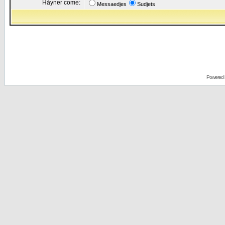
Håyner come:
Messaedjes
Sudjets
Powered