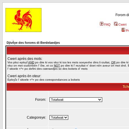
Forom di
FAQ
Cweri
Pr
Djivêye des foroms di Berdelaedjes
Cweri après des mots:
Vos ploz eployî
AND
po dire ki vos vloz ki tos les mots soeyexhe dins li rzultat,
OR
po dire ki
vloz on mot oudonbén l' ôte, et co
NOT
po dire ki l' rezultat n' doet nén aveur on mot dné. 
l' sitoele «*» po defini des cweraedjes so des bokets d' mots
Cweri après èn oteur:
Eployîz l' sitoele «*» po des corespondances a bokets
Tch
Forom:
Categoreye: