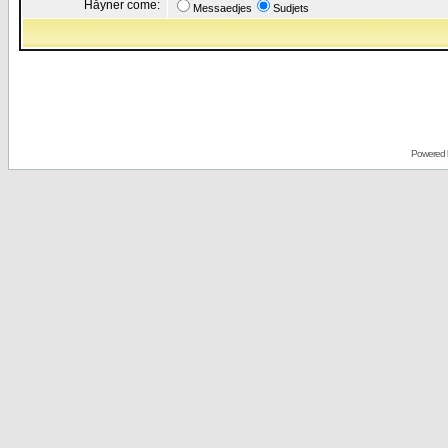
Håyner come:
Messaedjes
Sudjets
Powered