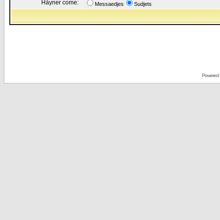
Håyner come:
Messaedjes
Sudjets
Powered