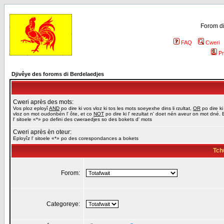
Forom di
FAQ
Cweri
Pr
Djivêye des foroms di Berdelaedjes
Cweri après des mots:
Vos ploz eployî
AND
po dire ki vos vloz ki tos les mots soeyexhe dins li rzultat,
OR
po dire ki
vloz on mot oudonbén l' ôte, et co
NOT
po dire ki l' rezultat n' doet nén aveur on mot dné. 
l' sitoele «*» po defini des cweraedjes so des bokets d' mots
Cweri après èn oteur:
Eployîz l' sitoele «*» po des corespondances a bokets
Tch
Forom:
Categoreye: