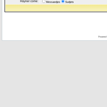
Håyner come:
Messaedjes
Sudjets
Powered