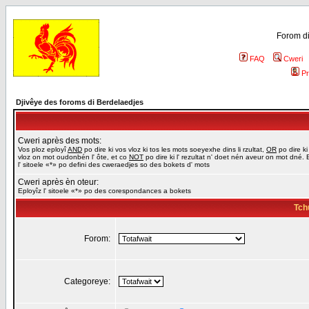
Forom di
FAQ
Cweri
Pr
Djivêye des foroms di Berdelaedjes
Cweri après des mots:
Vos ploz eployî
AND
po dire ki vos vloz ki tos les mots soeyexhe dins li rzultat,
OR
po dire ki
vloz on mot oudonbén l' ôte, et co
NOT
po dire ki l' rezultat n' doet nén aveur on mot dné. 
l' sitoele «*» po defini des cweraedjes so des bokets d' mots
Cweri après èn oteur:
Eployîz l' sitoele «*» po des corespondances a bokets
Tch
Forom:
Categoreye: