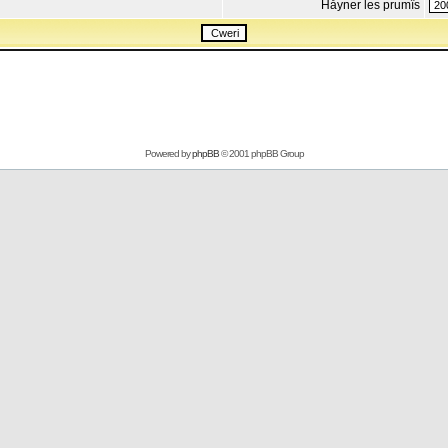
Håyner les prumîs
Powered by
phpBB
© 2001 phpBB Group