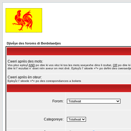
Djivêye des foroms di Berdelaedjes
Cweri après des mots:
Vos ploz eployî
AND
po dire ki vos vloz ki tos les mots soeyexhe dins li rzultat,
OR
po dire ki
dire ki l' rezultat n' doet nén aveur on mot dné. Eployîz l' sitoele «*» po defini des cweraed
Cweri après èn oteur:
Eployîz l' sitoele «*» po des corespondances a bokets
Forom:
Categoreye: