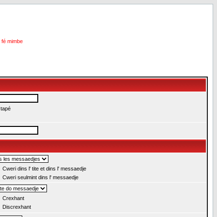
i fé mimbe
 tapé
Cweri dins l' tite et dins l' messaedje
Cweri seulmint dins l' messaedje
Crexhant
Discrexhant