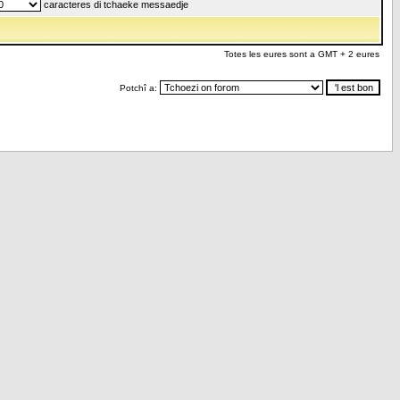
caracteres di tchaeke messaedje
Totes les eures sont a GMT + 2 eures
Potchî a: