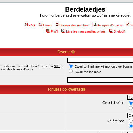
Berdelaedjes
Forom di berdelaedjes e walon, so tot l' minme ké sudjet
FAQ
Cweri
Djivêye des mimbes
Groupes d' uzeus
S
Profil
Lére les messaedjes privés
S' elodjî
Cweraedje
 vos vloz on mot oudonbén l' ôte, et co
NOT
po
Cweri tot l' minme ké mot ou cweri come
jes so des bokets d' mots
Cweri tos les mots
Tchuzes pol cweraedje
Cweri disk' a:
Relére pa: