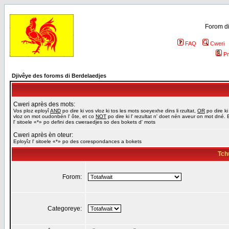
Forom di
FAQ
Cweri
Pr
Djivêye des foroms di Berdelaedjes
Cweri après des mots:
Vos ploz eployî
AND
po dire ki vos vloz ki tos les mots soeyexhe dins li rzultat,
OR
po dire ki
vloz on mot oudonbén l' ôte, et co
NOT
po dire ki l' rezultat n' doet nén aveur on mot dné. 
l' sitoele «*» po defini des cweraedjes so des bokets d' mots
Cweri après èn oteur:
Eployîz l' sitoele «*» po des corespondances a bokets
Tch
Forom:
Categoreye: