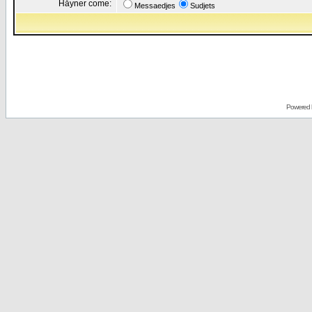
Håyner come:
Messaedjes
Sudjets
Powered