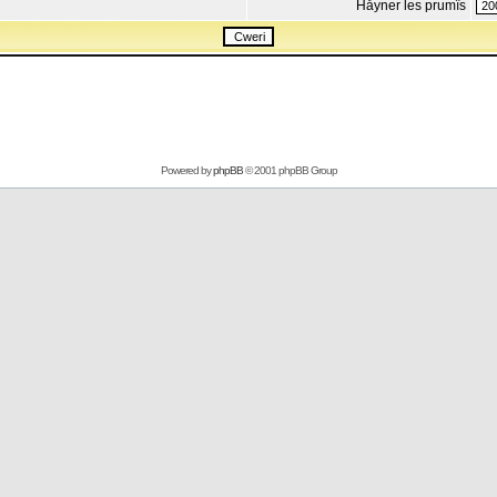
Håyner les prumîs
Powered by
phpBB
© 2001 phpBB Group