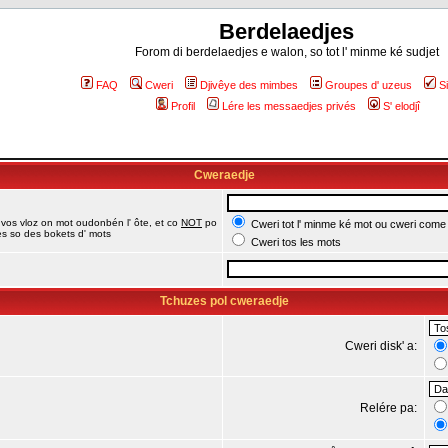
Berdelaedjes
Forom di berdelaedjes e walon, so tot l' minme ké sudjet
FAQ
Cweri
Djivêye des mimbes
Groupes d' uzeus
S
Profil
Lére les messaedjes privés
S' elodjî
Cweraedje
 vos vloz on mot oudonbén l' ôte, et co
NOT
po
Cweri tot l' minme ké mot ou cweri come
jes so des bokets d' mots
Cweri tos les mots
Tchuzes pol cweraedje
Cweri disk' a:
Relére pa: