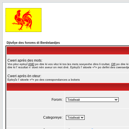
Djivêye des foroms di Berdelaedjes
Cweri après des mots:
Vos ploz eployî
AND
po dire ki vos vloz ki tos les mots soeyexhe dins li rzultat,
OR
po dire ki
dire ki l' rezultat n' doet nén aveur on mot dné. Eployîz l' sitoele «*» po defini des cweraed
Cweri après èn oteur:
Eployîz l' sitoele «*» po des corespondances a bokets
Forom:
Categoreye: