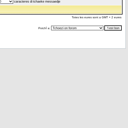
caracteres di tchaeke messaedje
Totes les eures sont a GMT + 2 eures
Potchî a: