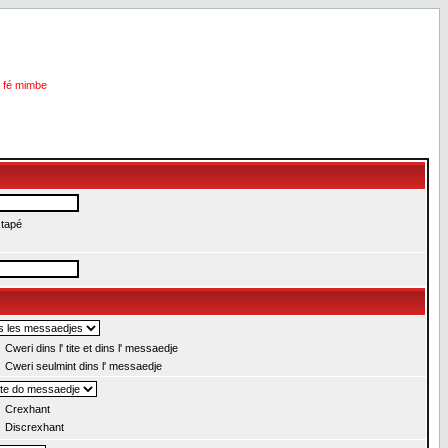
i fé mimbe
 tapé
Cweri dins l' tite et dins l' messaedje
Cweri seulmint dins l' messaedje
Crexhant
Discrexhant