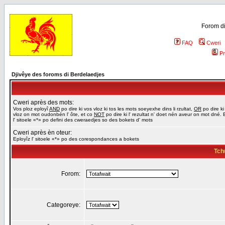
Forom di
FAQ
Cweri
Pr
Djivêye des foroms di Berdelaedjes
Cweri après des mots:
Vos ploz eployî
AND
po dire ki vos vloz ki tos les mots soeyexhe dins li rzultat,
OR
po dire ki
vloz on mot oudonbén l' ôte, et co
NOT
po dire ki l' rezultat n' doet nén aveur on mot dné. 
l' sitoele «*» po defini des cweraedjes so des bokets d' mots
Cweri après èn oteur:
Eployîz l' sitoele «*» po des corespondances a bokets
Tch
Forom:
Categoreye: