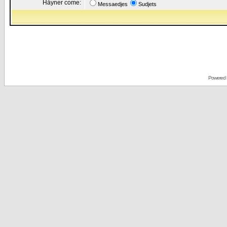
Håyner come:
Messaedjes
Sudjets
Powered