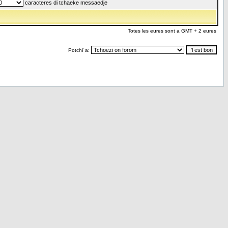
caracteres di tchaeke messaedje
Totes les eures sont a GMT + 2 eures
Potchî a: