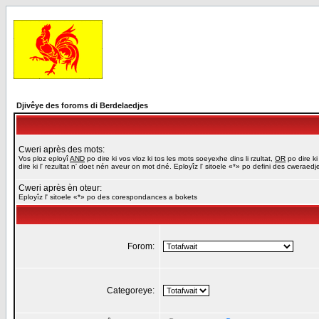
Djivêye des foroms di Berdelaedjes
Cweri après des mots:
Vos ploz eployî
AND
po dire ki vos vloz ki tos les mots soeyexhe dins li rzultat,
OR
po dire ki
dire ki l' rezultat n' doet nén aveur on mot dné. Eployîz l' sitoele «*» po defini des cweraed
Cweri après èn oteur:
Eployîz l' sitoele «*» po des corespondances a bokets
Forom:
Categoreye: