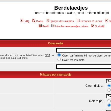
Berdelaedjes
Forom di berdelaedjes e walon, so tot l' minme ké sudjet
FAQ
Cweri
Djivêye des mimbes
Groupes d' uzeus
S
Profil
Lére les messaedjes privés
S' elodjî
Cweraedje
 vos vloz on mot oudonbén l' ôte, et co
NOT
po
Cweri tot l' minme ké mot ou cweri come
jes so des bokets d' mots
Cweri tos les mots
Tchuzes pol cweraedje
Cweri disk' a:
Relére pa: