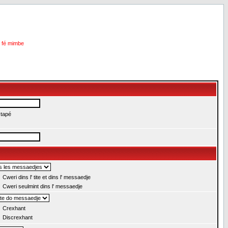
i fé mimbe
 tapé
Cweri dins l' tite et dins l' messaedje
Cweri seulmint dins l' messaedje
Crexhant
Discrexhant