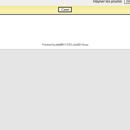
Håyner les prumîs
Powered by
phpBB
© 2001 phpBB Group