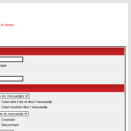
i fé mimbe
 tapé
Cweri dins l' tite et dins l' messaedje
Cweri seulmint dins l' messaedje
Crexhant
Discrexhant