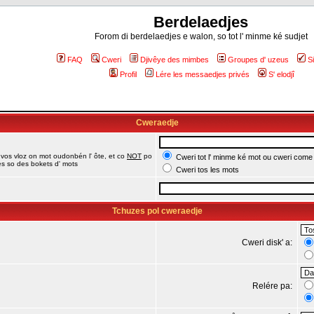
Berdelaedjes
Forom di berdelaedjes e walon, so tot l' minme ké sudjet
FAQ
Cweri
Djivêye des mimbes
Groupes d' uzeus
S
Profil
Lére les messaedjes privés
S' elodjî
Cweraedje
 vos vloz on mot oudonbén l' ôte, et co
NOT
po
Cweri tot l' minme ké mot ou cweri come
jes so des bokets d' mots
Cweri tos les mots
Tchuzes pol cweraedje
Cweri disk' a:
Relére pa: