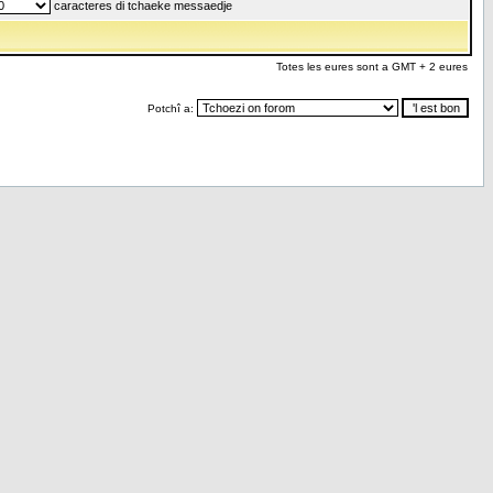
caracteres di tchaeke messaedje
Totes les eures sont a GMT + 2 eures
Potchî a: