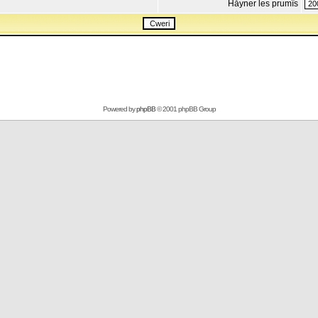
Håyner les prumîs
Powered by
phpBB
© 2001 phpBB Group