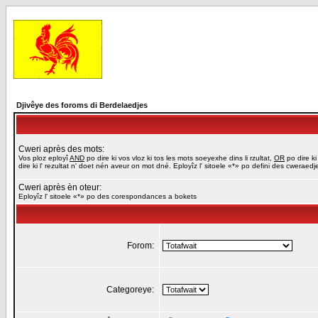
Djivêye des foroms di Berdelaedjes
Cweri après des mots:
Vos ploz eployî
AND
po dire ki vos vloz ki tos les mots soeyexhe dins li rzultat,
OR
po dire ki
dire ki l' rezultat n' doet nén aveur on mot dné. Eployîz l' sitoele «*» po defini des cweraed
Cweri après èn oteur:
Eployîz l' sitoele «*» po des corespondances a bokets
Forom:
Categoreye: