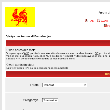
Forom di
FAQ
Cweri
Pr
Djivêye des foroms di Berdelaedjes
Cweri après des mots:
Vos ploz eployî
AND
po dire ki vos vloz ki tos les mots soeyexhe dins li rzultat,
OR
po dire ki
vloz on mot oudonbén l' ôte, et co
NOT
po dire ki l' rezultat n' doet nén aveur on mot dné. 
l' sitoele «*» po defini des cweraedjes so des bokets d' mots
Cweri après èn oteur:
Eployîz l' sitoele «*» po des corespondances a bokets
Tch
Forom:
Categoreye: