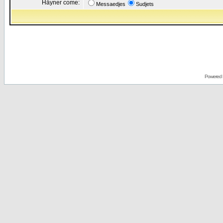
Håyner come:
Messaedjes
Sudjets
Powered