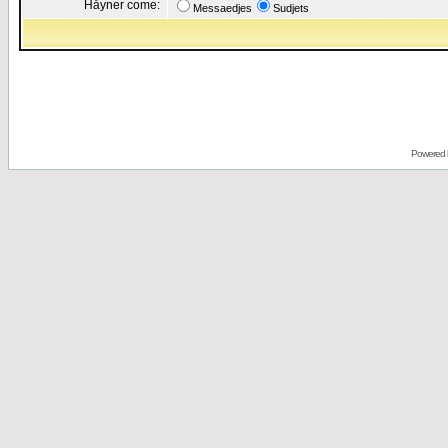
Håyner come:
Messaedjes
Sudjets
Powered