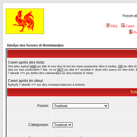
Forom di
FAQ
Cweri
Pr
Djivêye des foroms di Berdelaedjes
Cweri après des mots:
Vos ploz eployî
AND
po dire ki vos vloz ki tos les mots soeyexhe dins li rzultat,
OR
po dire ki
vloz on mot oudonbén l' ôte, et co
NOT
po dire ki l' rezultat n' doet nén aveur on mot dné. 
l' sitoele «*» po defini des cweraedjes so des bokets d' mots
Cweri après èn oteur:
Eployîz l' sitoele «*» po des corespondances a bokets
Tch
Forom:
Categoreye: