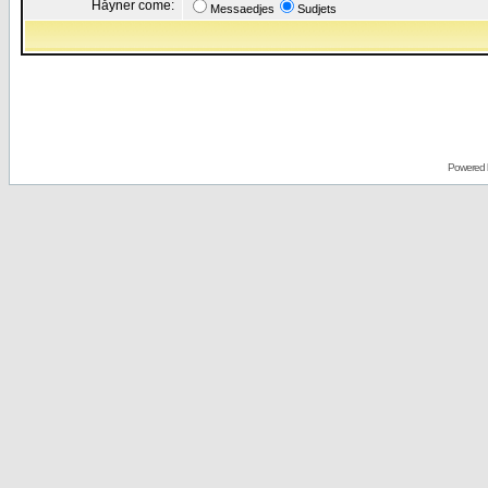
Håyner come:
Messaedjes
Sudjets
Powered