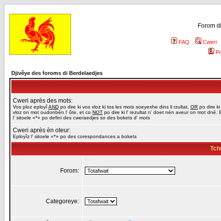
Forom di
FAQ
Cweri
Pr
Djivêye des foroms di Berdelaedjes
Cweri après des mots:
Vos ploz eployî
AND
po dire ki vos vloz ki tos les mots soeyexhe dins li rzultat,
OR
po dire ki
vloz on mot oudonbén l' ôte, et co
NOT
po dire ki l' rezultat n' doet nén aveur on mot dné. 
l' sitoele «*» po defini des cweraedjes so des bokets d' mots
Cweri après èn oteur:
Eployîz l' sitoele «*» po des corespondances a bokets
Tch
Forom:
Categoreye: