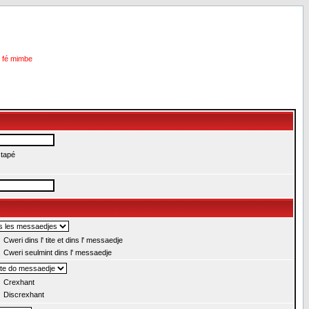
i fé mimbe
 tapé
Cweri dins l' tite et dins l' messaedje
Cweri seulmint dins l' messaedje
Crexhant
Discrexhant