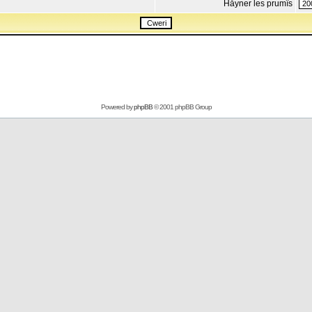
Håyner les prumîs
Powered by
phpBB
© 2001 phpBB Group