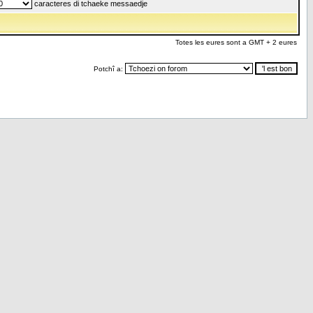
caracteres di tchaeke messaedje
Totes les eures sont a GMT + 2 eures
Potchî a: