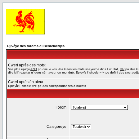
Djivêye des foroms di Berdelaedjes
Cweri après des mots:
Vos ploz eployî
AND
po dire ki vos vloz ki tos les mots soeyexhe dins li rzultat,
OR
po dire ki
dire ki l' rezultat n' doet nén aveur on mot dné. Eployîz l' sitoele «*» po defini des cweraed
Cweri après èn oteur:
Eployîz l' sitoele «*» po des corespondances a bokets
Forom:
Categoreye: