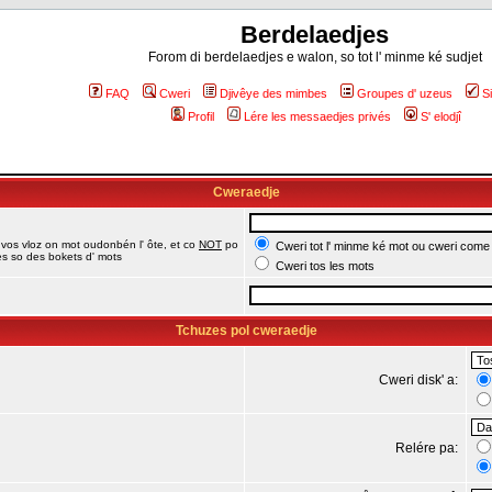
Berdelaedjes
Forom di berdelaedjes e walon, so tot l' minme ké sudjet
FAQ
Cweri
Djivêye des mimbes
Groupes d' uzeus
S
Profil
Lére les messaedjes privés
S' elodjî
Cweraedje
 vos vloz on mot oudonbén l' ôte, et co
NOT
po
Cweri tot l' minme ké mot ou cweri come
jes so des bokets d' mots
Cweri tos les mots
Tchuzes pol cweraedje
Cweri disk' a:
Relére pa: