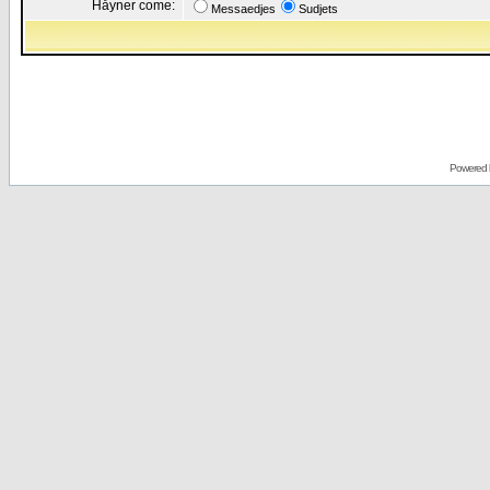
Håyner come:
Messaedjes
Sudjets
Powered