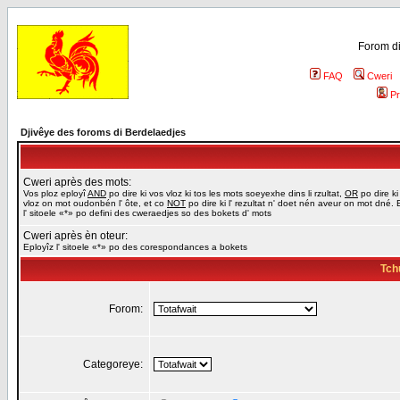
Forom di
FAQ
Cweri
Pr
Djivêye des foroms di Berdelaedjes
Cweri après des mots:
Vos ploz eployî
AND
po dire ki vos vloz ki tos les mots soeyexhe dins li rzultat,
OR
po dire ki
vloz on mot oudonbén l' ôte, et co
NOT
po dire ki l' rezultat n' doet nén aveur on mot dné. 
l' sitoele «*» po defini des cweraedjes so des bokets d' mots
Cweri après èn oteur:
Eployîz l' sitoele «*» po des corespondances a bokets
Tch
Forom:
Categoreye: