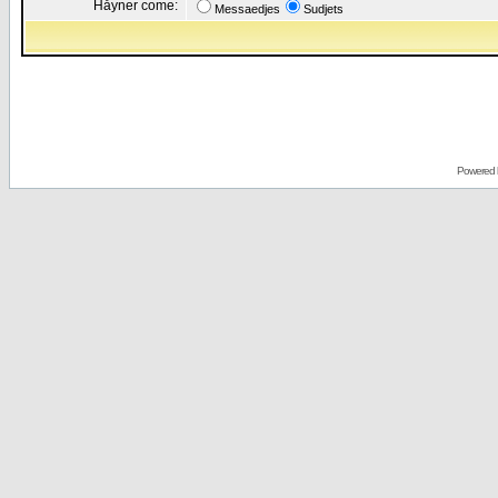
Håyner come:
Messaedjes
Sudjets
Powered