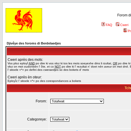
Forom di
FAQ
Cweri
Pr
Djivêye des foroms di Berdelaedjes
Cweri après des mots:
Vos ploz eployî
AND
po dire ki vos vloz ki tos les mots soeyexhe dins li rzultat,
OR
po dire ki
vloz on mot oudonbén l' ôte, et co
NOT
po dire ki l' rezultat n' doet nén aveur on mot dné. 
l' sitoele «*» po defini des cweraedjes so des bokets d' mots
Cweri après èn oteur:
Eployîz l' sitoele «*» po des corespondances a bokets
Tch
Forom:
Categoreye: