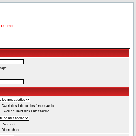
i fé mimbe
 tapé
Cweri dins l' tite et dins l' messaedje
Cweri seulmint dins l' messaedje
Crexhant
Discrexhant