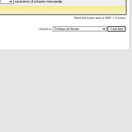
caracteres di tchaeke messaedje
Totes les eures sont a GMT + 2 eures
Potchî a: