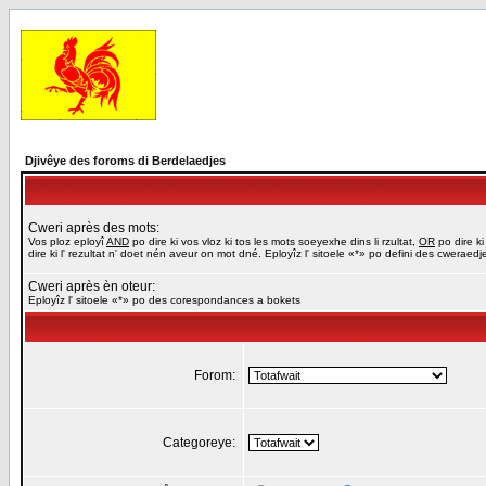
Djivêye des foroms di Berdelaedjes
Cweri après des mots:
Vos ploz eployî
AND
po dire ki vos vloz ki tos les mots soeyexhe dins li rzultat,
OR
po dire ki
dire ki l' rezultat n' doet nén aveur on mot dné. Eployîz l' sitoele «*» po defini des cweraed
Cweri après èn oteur:
Eployîz l' sitoele «*» po des corespondances a bokets
Forom:
Categoreye: