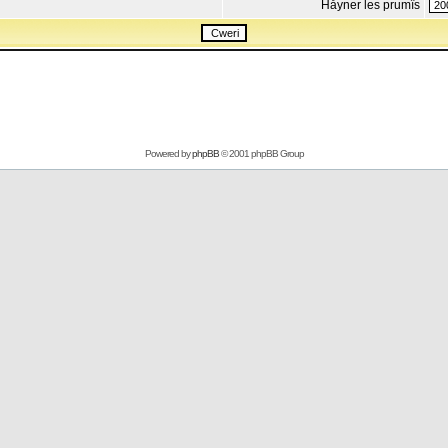
Håyner les prumîs
Powered by
phpBB
© 2001 phpBB Group