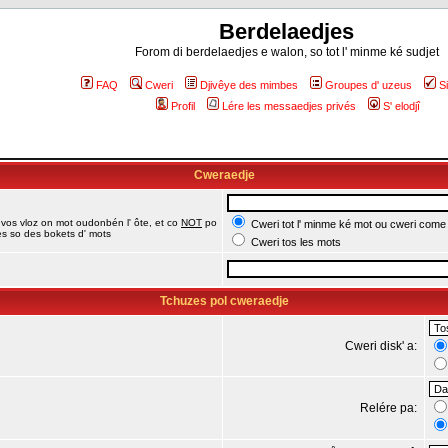
Berdelaedjes
Forom di berdelaedjes e walon, so tot l' minme ké sudjet
FAQ
Cweri
Djivêye des mimbes
Groupes d' uzeus
S
Profil
Lére les messaedjes privés
S' elodjî
Cweraedje
 vos vloz on mot oudonbén l' ôte, et co
NOT
po
Cweri tot l' minme ké mot ou cweri come
jes so des bokets d' mots
Cweri tos les mots
Tchuzes pol cweraedje
Cweri disk' a:
Relére pa: