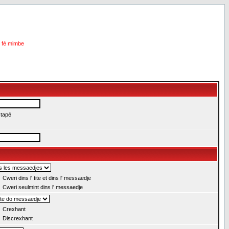
i fé mimbe
 tapé
Cweri dins l' tite et dins l' messaedje
Cweri seulmint dins l' messaedje
Crexhant
Discrexhant