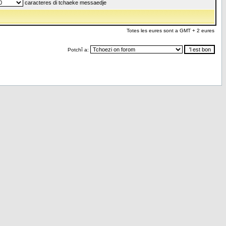
caracteres di tchaeke messaedje
Totes les eures sont a GMT + 2 eures
Potchî a: