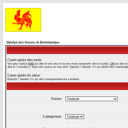
Djivêye des foroms di Berdelaedjes
Cweri après des mots:
Vos ploz eployî
AND
po dire ki vos vloz ki tos les mots soeyexhe dins li rzultat,
OR
po dire ki
dire ki l' rezultat n' doet nén aveur on mot dné. Eployîz l' sitoele «*» po defini des cweraed
Cweri après èn oteur:
Eployîz l' sitoele «*» po des corespondances a bokets
Forom:
Categoreye: