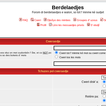
Berdelaedjes
Forom di berdelaedjes e walon, so tot l' minme ké sudjet
FAQ
Cweri
Djivêye des mimbes
Groupes d' uzeus
S
Profil
Lére les messaedjes privés
S' elodjî
Cweraedje
 vos vloz on mot oudonbén l' ôte, et co
NOT
po
Cweri tot l' minme ké mot ou cweri come
jes so des bokets d' mots
Cweri tos les mots
Tchuzes pol cweraedje
Cweri disk' a:
Relére pa: