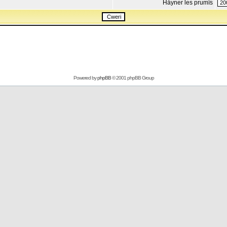
Håyner les prumîs
Powered by
phpBB
© 2001 phpBB Group