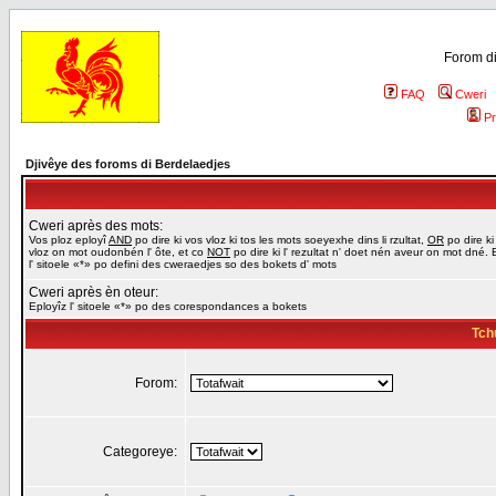
Forom di
FAQ
Cweri
Pr
Djivêye des foroms di Berdelaedjes
Cweri après des mots:
Vos ploz eployî
AND
po dire ki vos vloz ki tos les mots soeyexhe dins li rzultat,
OR
po dire ki
vloz on mot oudonbén l' ôte, et co
NOT
po dire ki l' rezultat n' doet nén aveur on mot dné. 
l' sitoele «*» po defini des cweraedjes so des bokets d' mots
Cweri après èn oteur:
Eployîz l' sitoele «*» po des corespondances a bokets
Tch
Forom:
Categoreye: