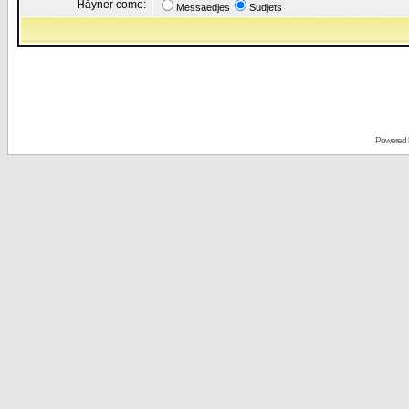
Håyner come:
Messaedjes
Sudjets
Powered