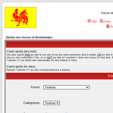
Forom di
FAQ
Cweri
Pr
Djivêye des foroms di Berdelaedjes
Cweri après des mots:
Vos ploz eployî
AND
po dire ki vos vloz ki tos les mots soeyexhe dins li rzultat,
OR
po dire ki
vloz on mot oudonbén l' ôte, et co
NOT
po dire ki l' rezultat n' doet nén aveur on mot dné. 
l' sitoele «*» po defini des cweraedjes so des bokets d' mots
Cweri après èn oteur:
Eployîz l' sitoele «*» po des corespondances a bokets
Tch
Forom:
Categoreye: