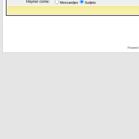
Håyner come:
Messaedjes
Sudjets
Powered