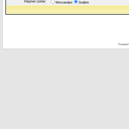
Håyner come:
Messaedjes
Sudjets
Powered