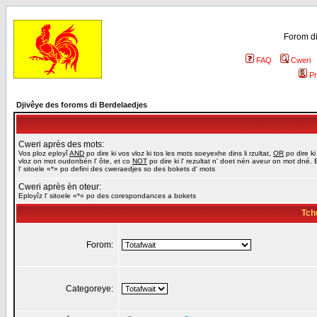
Forom di
FAQ
Cweri
Pr
Djivêye des foroms di Berdelaedjes
Cweri après des mots:
Vos ploz eployî
AND
po dire ki vos vloz ki tos les mots soeyexhe dins li rzultat,
OR
po dire ki
vloz on mot oudonbén l' ôte, et co
NOT
po dire ki l' rezultat n' doet nén aveur on mot dné. 
l' sitoele «*» po defini des cweraedjes so des bokets d' mots
Cweri après èn oteur:
Eployîz l' sitoele «*» po des corespondances a bokets
Tch
Forom:
Categoreye: