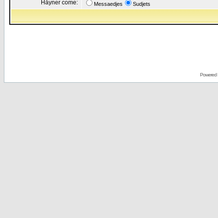
Håyner come:
Messaedjes
Sudjets
Powered