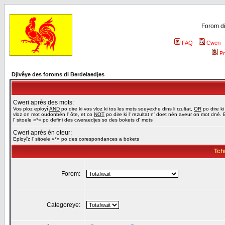
Forom di
FAQ
Cweri
Pr
Djivêye des foroms di Berdelaedjes
Cweri après des mots:
Vos ploz eployî
AND
po dire ki vos vloz ki tos les mots soeyexhe dins li rzultat,
OR
po dire ki
vloz on mot oudonbén l' ôte, et co
NOT
po dire ki l' rezultat n' doet nén aveur on mot dné. 
l' sitoele «*» po defini des cweraedjes so des bokets d' mots
Cweri après èn oteur:
Eployîz l' sitoele «*» po des corespondances a bokets
Tch
Forom:
Categoreye: