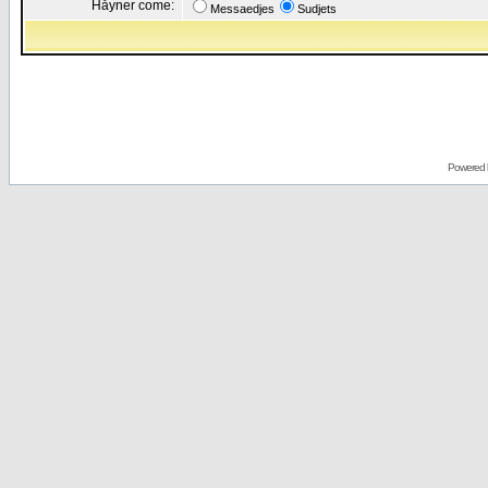
Håyner come:
Messaedjes
Sudjets
Powered