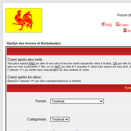
Forom di
FAQ
Cweri
Pr
Djivêye des foroms di Berdelaedjes
Cweri après des mots:
Vos ploz eployî
AND
po dire ki vos vloz ki tos les mots soeyexhe dins li rzultat,
OR
po dire ki
vloz on mot oudonbén l' ôte, et co
NOT
po dire ki l' rezultat n' doet nén aveur on mot dné. 
l' sitoele «*» po defini des cweraedjes so des bokets d' mots
Cweri après èn oteur:
Eployîz l' sitoele «*» po des corespondances a bokets
Tch
Forom:
Categoreye: