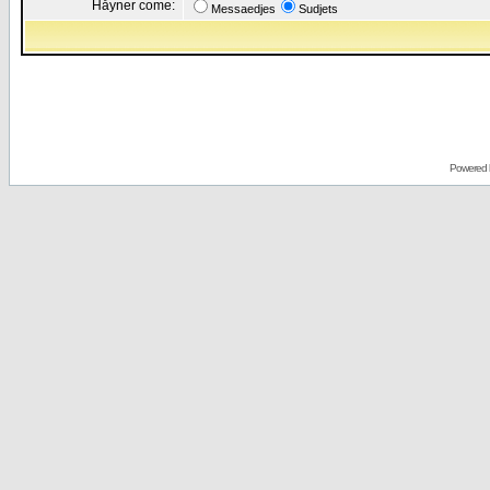
Håyner come:
Messaedjes
Sudjets
Powered