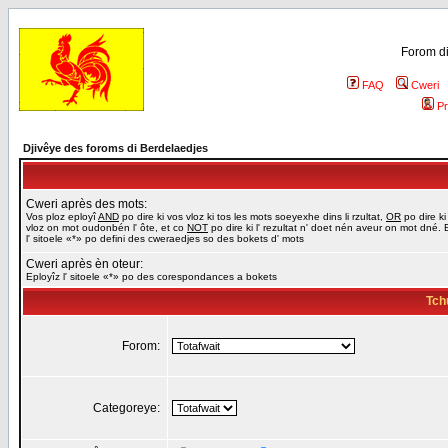
Forom di
FAQ
Cweri
Pr
Djivêye des foroms di Berdelaedjes
Cweri après des mots:
Vos ploz eployî
AND
po dire ki vos vloz ki tos les mots soeyexhe dins li rzultat,
OR
po dire ki
vloz on mot oudonbén l' ôte, et co
NOT
po dire ki l' rezultat n' doet nén aveur on mot dné. 
l' sitoele «*» po defini des cweraedjes so des bokets d' mots
Cweri après èn oteur:
Eployîz l' sitoele «*» po des corespondances a bokets
Tch
Forom:
Categoreye: