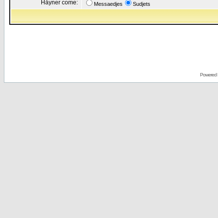
Håyner come:
Messaedjes
Sudjets
Powered