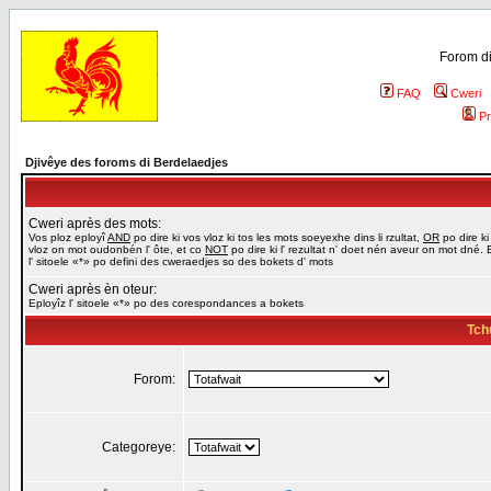
Forom di
FAQ
Cweri
Pr
Djivêye des foroms di Berdelaedjes
Cweri après des mots:
Vos ploz eployî
AND
po dire ki vos vloz ki tos les mots soeyexhe dins li rzultat,
OR
po dire ki
vloz on mot oudonbén l' ôte, et co
NOT
po dire ki l' rezultat n' doet nén aveur on mot dné. 
l' sitoele «*» po defini des cweraedjes so des bokets d' mots
Cweri après èn oteur:
Eployîz l' sitoele «*» po des corespondances a bokets
Tch
Forom:
Categoreye: