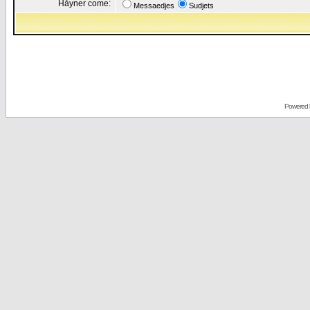
Håyner come:
Messaedjes
Sudjets
Powered