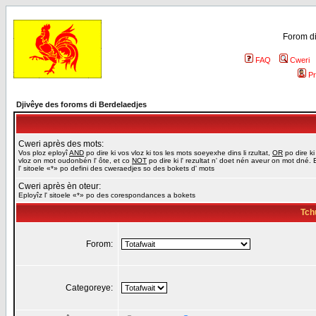
Forom di
FAQ
Cweri
Pr
Djivêye des foroms di Berdelaedjes
Cweri après des mots:
Vos ploz eployî
AND
po dire ki vos vloz ki tos les mots soeyexhe dins li rzultat,
OR
po dire ki
vloz on mot oudonbén l' ôte, et co
NOT
po dire ki l' rezultat n' doet nén aveur on mot dné. 
l' sitoele «*» po defini des cweraedjes so des bokets d' mots
Cweri après èn oteur:
Eployîz l' sitoele «*» po des corespondances a bokets
Tch
Forom:
Categoreye: