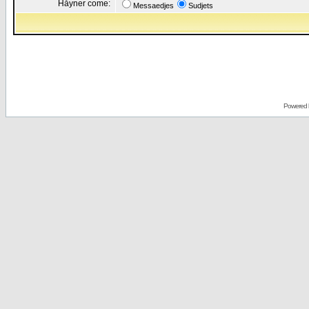
Håyner come:
Messaedjes
Sudjets
Powered