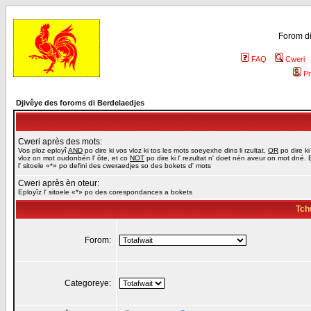
Forom di
FAQ
Cweri
Pr
Djivêye des foroms di Berdelaedjes
Cweri après des mots:
Vos ploz eployî
AND
po dire ki vos vloz ki tos les mots soeyexhe dins li rzultat,
OR
po dire ki
vloz on mot oudonbén l' ôte, et co
NOT
po dire ki l' rezultat n' doet nén aveur on mot dné. 
l' sitoele «*» po defini des cweraedjes so des bokets d' mots
Cweri après èn oteur:
Eployîz l' sitoele «*» po des corespondances a bokets
Tch
Forom:
Categoreye: