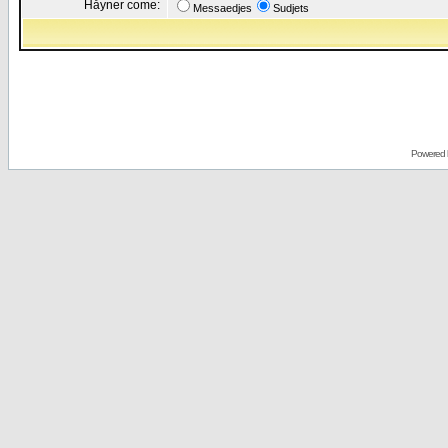
Håyner come:
Messaedjes
Sudjets
Powered