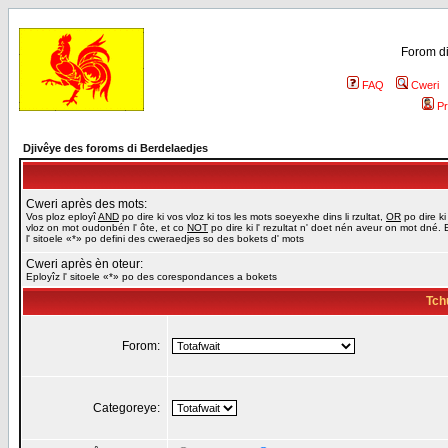
Forom di
FAQ
Cweri
Pr
Djivêye des foroms di Berdelaedjes
Cweri après des mots:
Vos ploz eployî
AND
po dire ki vos vloz ki tos les mots soeyexhe dins li rzultat,
OR
po dire ki
vloz on mot oudonbén l' ôte, et co
NOT
po dire ki l' rezultat n' doet nén aveur on mot dné. 
l' sitoele «*» po defini des cweraedjes so des bokets d' mots
Cweri après èn oteur:
Eployîz l' sitoele «*» po des corespondances a bokets
Tch
Forom:
Categoreye: