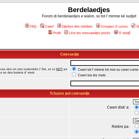
Berdelaedjes
Forom di berdelaedjes e walon, so tot l' minme ké sudjet
FAQ
Cweri
Djivêye des mimbes
Groupes d' uzeus
S
Profil
Lére les messaedjes privés
S' elodjî
Cweraedje
 vos vloz on mot oudonbén l' ôte, et co
NOT
po
Cweri tot l' minme ké mot ou cweri come
jes so des bokets d' mots
Cweri tos les mots
Tchuzes pol cweraedje
Cweri disk' a:
Relére pa: