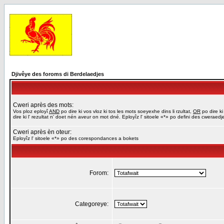
Djivêye des foroms di Berdelaedjes
Cweri après des mots:
Vos ploz eployî
AND
po dire ki vos vloz ki tos les mots soeyexhe dins li rzultat,
OR
po dire ki
dire ki l' rezultat n' doet nén aveur on mot dné. Eployîz l' sitoele «*» po defini des cweraed
Cweri après èn oteur:
Eployîz l' sitoele «*» po des corespondances a bokets
Forom:
Categoreye: