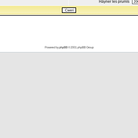
Håyner les prumîs
Powered by
phpBB
© 2001 phpBB Group