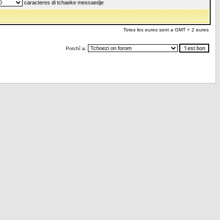
caracteres di tchaeke messaedje
Totes les eures sont a GMT + 2 eures
Potchî a: