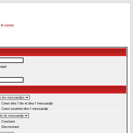
i fé mimbe
 tapé
Cweri dins l' tite et dins l' messaedje
Cweri seulmint dins l' messaedje
Crexhant
Discrexhant