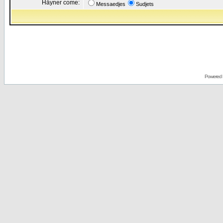
Håyner come:
Messaedjes
Sudjets
Powered