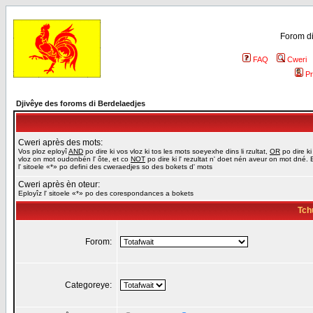
Forom di
FAQ
Cweri
Pr
Djivêye des foroms di Berdelaedjes
Cweri après des mots:
Vos ploz eployî
AND
po dire ki vos vloz ki tos les mots soeyexhe dins li rzultat,
OR
po dire ki
vloz on mot oudonbén l' ôte, et co
NOT
po dire ki l' rezultat n' doet nén aveur on mot dné. 
l' sitoele «*» po defini des cweraedjes so des bokets d' mots
Cweri après èn oteur:
Eployîz l' sitoele «*» po des corespondances a bokets
Tch
Forom:
Categoreye: