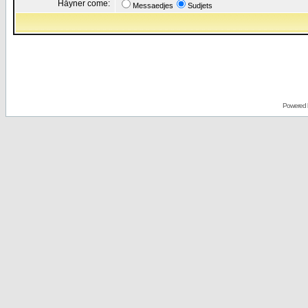
Håyner come:
Messaedjes
Sudjets
Powered