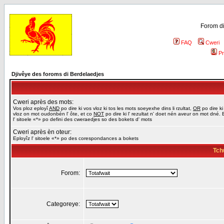
Forom di
FAQ
Cweri
Pr
Djivêye des foroms di Berdelaedjes
Cweri après des mots:
Vos ploz eployî
AND
po dire ki vos vloz ki tos les mots soeyexhe dins li rzultat,
OR
po dire ki
vloz on mot oudonbén l' ôte, et co
NOT
po dire ki l' rezultat n' doet nén aveur on mot dné. 
l' sitoele «*» po defini des cweraedjes so des bokets d' mots
Cweri après èn oteur:
Eployîz l' sitoele «*» po des corespondances a bokets
Tch
Forom:
Categoreye: