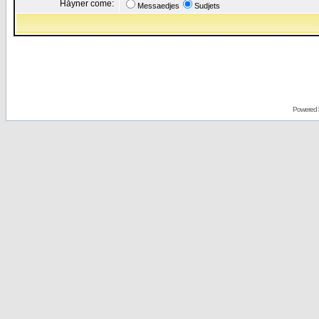
Håyner come:
Messaedjes
Sudjets
Powered