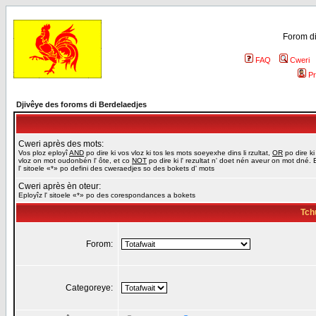
Forom di
FAQ
Cweri
Pr
Djivêye des foroms di Berdelaedjes
Cweri après des mots:
Vos ploz eployî
AND
po dire ki vos vloz ki tos les mots soeyexhe dins li rzultat,
OR
po dire ki
vloz on mot oudonbén l' ôte, et co
NOT
po dire ki l' rezultat n' doet nén aveur on mot dné. 
l' sitoele «*» po defini des cweraedjes so des bokets d' mots
Cweri après èn oteur:
Eployîz l' sitoele «*» po des corespondances a bokets
Tch
Forom:
Categoreye: