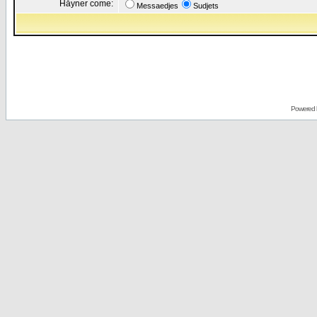
Håyner come:
Messaedjes
Sudjets
Powered