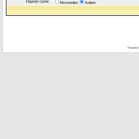
Håyner come:
Messaedjes
Sudjets
Powered