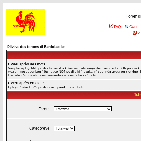
Forom di
FAQ
Cweri
Pr
Djivêye des foroms di Berdelaedjes
Cweri après des mots:
Vos ploz eployî
AND
po dire ki vos vloz ki tos les mots soeyexhe dins li rzultat,
OR
po dire ki
vloz on mot oudonbén l' ôte, et co
NOT
po dire ki l' rezultat n' doet nén aveur on mot dné. 
l' sitoele «*» po defini des cweraedjes so des bokets d' mots
Cweri après èn oteur:
Eployîz l' sitoele «*» po des corespondances a bokets
Tch
Forom:
Categoreye: