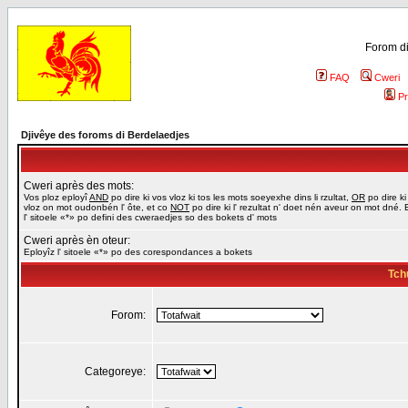
Forom di
FAQ
Cweri
Pr
Djivêye des foroms di Berdelaedjes
Cweri après des mots:
Vos ploz eployî
AND
po dire ki vos vloz ki tos les mots soeyexhe dins li rzultat,
OR
po dire ki
vloz on mot oudonbén l' ôte, et co
NOT
po dire ki l' rezultat n' doet nén aveur on mot dné. 
l' sitoele «*» po defini des cweraedjes so des bokets d' mots
Cweri après èn oteur:
Eployîz l' sitoele «*» po des corespondances a bokets
Tch
Forom:
Categoreye: