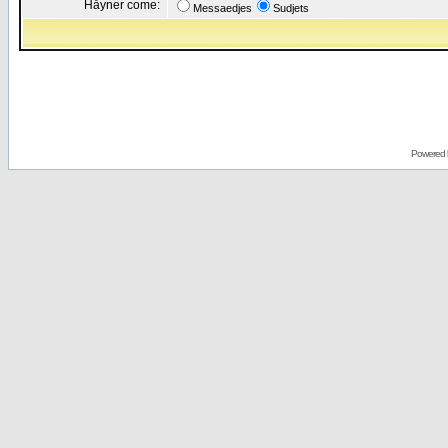
Håyner come:
Messaedjes
Sudjets
Powered