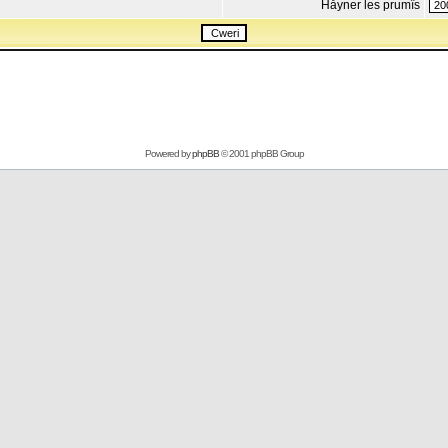
Håyner les prumîs
Powered by
phpBB
© 2001 phpBB Group