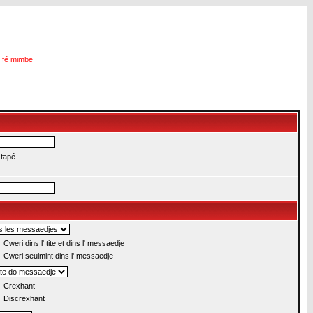
i fé mimbe
 tapé
Cweri dins l' tite et dins l' messaedje
Cweri seulmint dins l' messaedje
Crexhant
Discrexhant