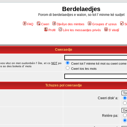
Berdelaedjes
Forom di berdelaedjes e walon, so tot l' minme ké sudjet
FAQ
Cweri
Djivêye des mimbes
Groupes d' uzeus
S
Profil
Lére les messaedjes privés
S' elodjî
Cweraedje
 vos vloz on mot oudonbén l' ôte, et co
NOT
po
Cweri tot l' minme ké mot ou cweri come
jes so des bokets d' mots
Cweri tos les mots
Tchuzes pol cweraedje
Cweri disk' a:
Relére pa: