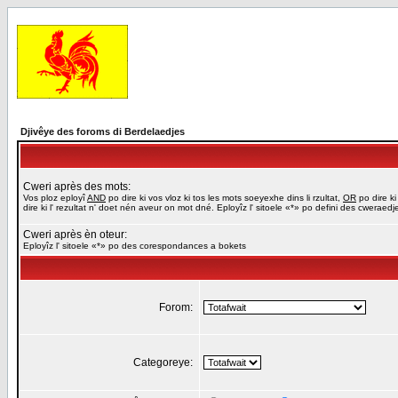
Djivêye des foroms di Berdelaedjes
Cweri après des mots:
Vos ploz eployî
AND
po dire ki vos vloz ki tos les mots soeyexhe dins li rzultat,
OR
po dire ki
dire ki l' rezultat n' doet nén aveur on mot dné. Eployîz l' sitoele «*» po defini des cweraed
Cweri après èn oteur:
Eployîz l' sitoele «*» po des corespondances a bokets
Forom:
Categoreye: