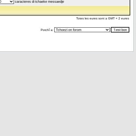
caracteres di tchaeke messaedje
Totes les eures sont a GMT + 2 eures
Potchî a: